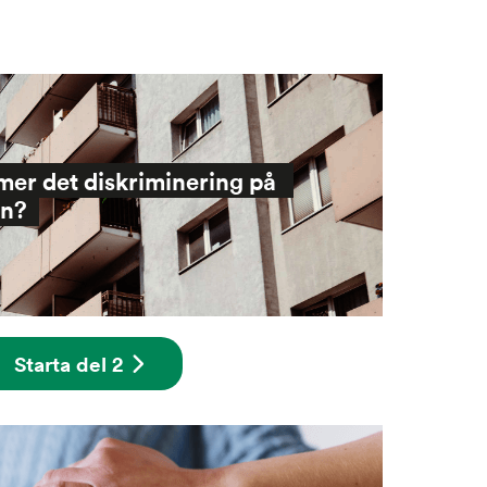
er det diskriminering på 
en?
Starta del 2