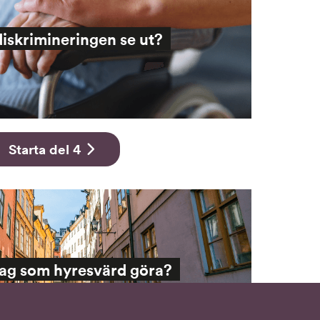
diskrimineringen se ut?
Starta del 4
jag som hyresvärd göra?