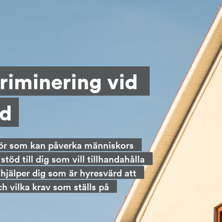
riminering vid 
ad
ör som kan påverka människors 
töd till dig som vill tillhandahålla 
jälper dig som är hyresvärd att 
h vilka krav som ställs på 