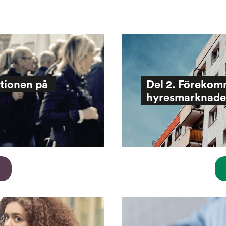
ationen på 
Del 2. Förekomm
hyresmarknad