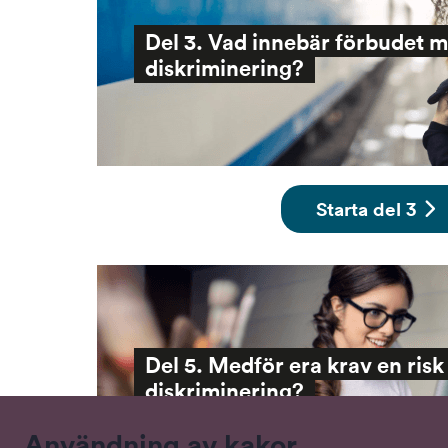
Del 3. Vad innebär förbudet m
diskriminering?
Starta del 3
Del 5. Medför era krav en risk 
diskriminering?
Användning av kakor